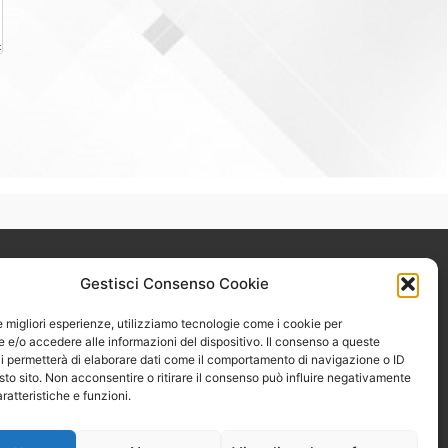
Gestisci Consenso Cookie
Il Fondo Casella è soggetto
alla vigilanza della COVIP
le migliori esperienze, utilizziamo tecnologie come i cookie per
e/o accedere alle informazioni del dispositivo. Il consenso a queste
www.covip.it
i permetterà di elaborare dati come il comportamento di navigazione o ID
PEC:
sto sito. Non acconsentire o ritirare il consenso può influire negativamente
ratteristiche e funzioni.
segreteria@pec.fondocasella.it
EBLOWING