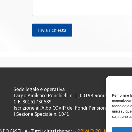
Sede legale e operativa
Largo Amilcare Ponchielli n. 1, 00198 Roma
Per fornire 
C.F. 80151730589
memorizzare 
tecnologie c
Iscrizione all'Albo COVIP dei Fondi Pensione
unici su que
I Sezione Speciale n. 1041
su alcune ca
O CASELLA - Tutti i diritti riservati -
PRIVACY POLICY
|
WHISTL