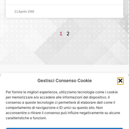
21 Aprile 1993
1
2
Gestisci Consenso Cookie
Fondo Nazionale di Previdenza
per i Lavoratori dei Giornali Quotidiani
Per fornire le migliori esperienze, utilizziamo tecnologie come i cookie
"Fiorenzo Casella"
per memorizzare e/o accedere alle informazioni del dispositivo. Il
consenso a queste tecnologie ci permetterà di elaborare dati come il
comportamento di navigazione o ID unici su questo sito. Non
Sede legale e operativa
acconsentire o ritirare il consenso può influire negativamente su alcune
Largo Amilcare Ponchielli n. 1, 00198 Roma
caratteristiche e funzioni.
C.F. 80151730589
Iscrizione all'Albo COVIP dei Fondi Pensione